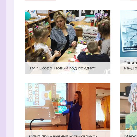
Занятие "Освобождение Ростова-
ТМ "Скоро Новый год придет"
на-До
Опыт применения музыкально-
Мероприятие "Заколдованная