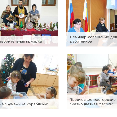
Семинар-совещание дошкольных
отворительная ярмарка
работников
Творческие мастерские
тие "Бумажные кораблики"
"Разноцветная фасоль"