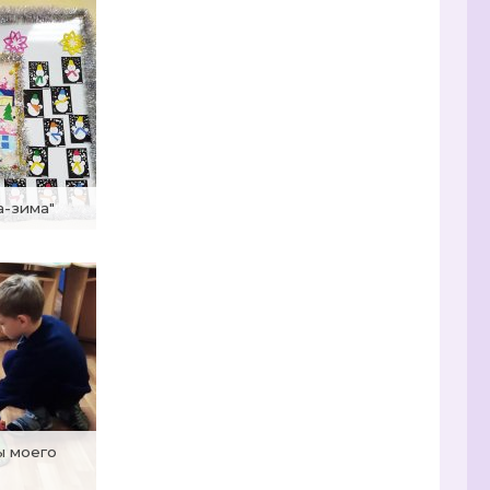
а-зима"