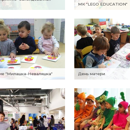
МК "LEGO EDUCATION"
тие "Милашка-Неваляшка"
День матери