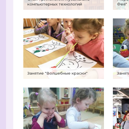
компьютерных технологий
Фея"
Занятие "Волшебные краски"
Заня