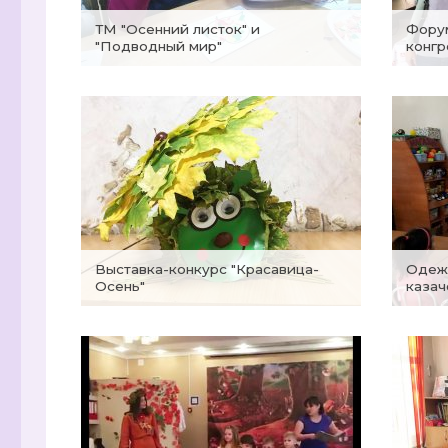
ТМ "Осенний листок" и
Форум "Большой родительский
"Подводный мир"
конгр
Выставка-конкурс "Красавица-
Одежды и традиции донского
Осень"
казач