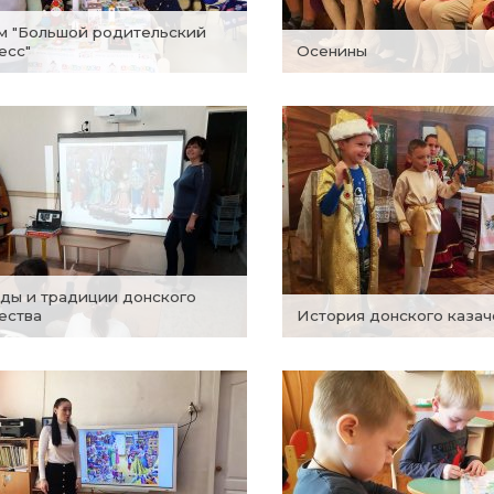
есс"
Осенины
ества
История донского каза