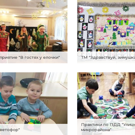
оприятие "В гостях у елочки"
ТМ "Здравствуй, зимушк
Практики по ПДД "Улицы моего
Светофор"
микрорайона"