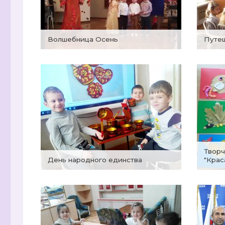
Волшебница Осень
Путе
Творческие мастерские
День народного единства
"Крас