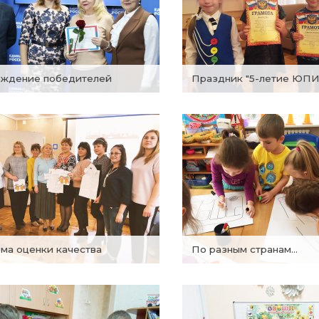
раждение победителей
Праздник "5-летие ЮП
ема оценки качества
По разным странам...