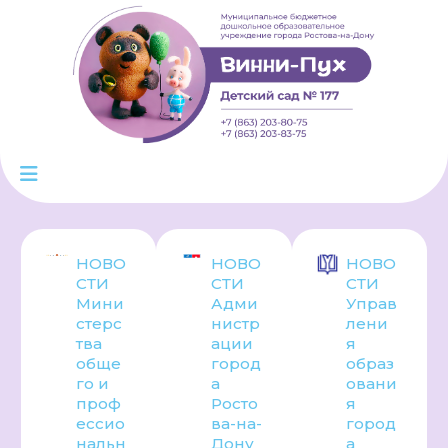
НОВО
НОВО
НОВО
СТИ
СТИ
СТИ
Мини
Адми
Управ
стерс
нистр
лени
тва
ации
я
обще
город
образ
го и
а
овани
проф
Росто
я
ессио
ва-на-
город
нальн
Дону
а