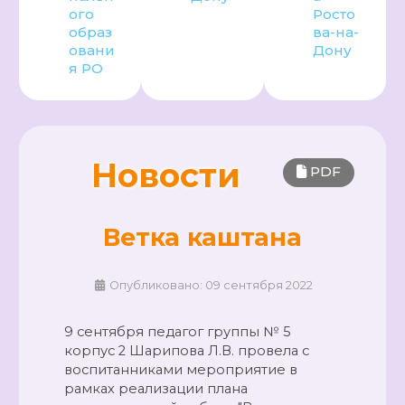
ого
Росто
образ
ва-на-
овани
Дону
я РО
Новости
PDF
Ветка каштана
Опубликовано: 09 сентября 2022
9 сентября педагог группы № 5
корпус 2 Шарипова Л.В. провела с
воспитанниками мероприятие в
рамках реализации плана