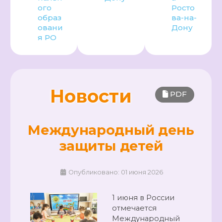
ого
Росто
образ
ва-на-
овани
Дону
я РО
Новости
PDF
Международный день
защиты детей
Опубликовано: 01 июня 2026
1 июня в России
отмечается
Международный