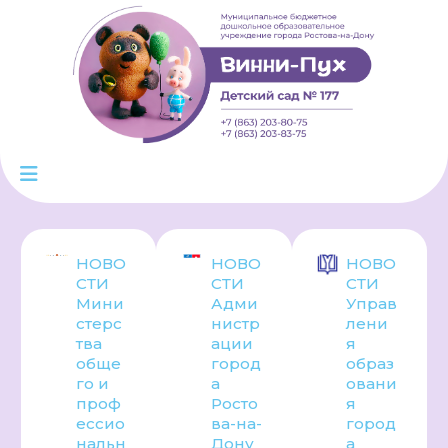
НОВО
НОВО
НОВО
СТИ
СТИ
СТИ
Мини
Адми
Управ
стерс
нистр
лени
тва
ации
я
обще
город
образ
го и
а
овани
проф
Росто
я
ессио
ва-на-
город
нальн
Дону
а