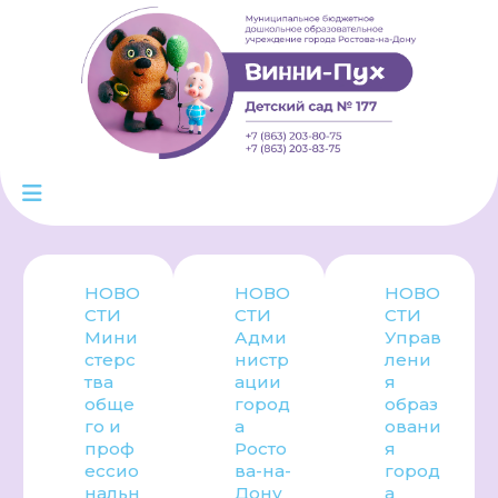
НОВО
НОВО
НОВО
СТИ
СТИ
СТИ
Мини
Адми
Управ
стерс
нистр
лени
тва
ации
я
обще
город
образ
го и
а
овани
проф
Росто
я
ессио
ва-на-
город
нальн
Дону
а