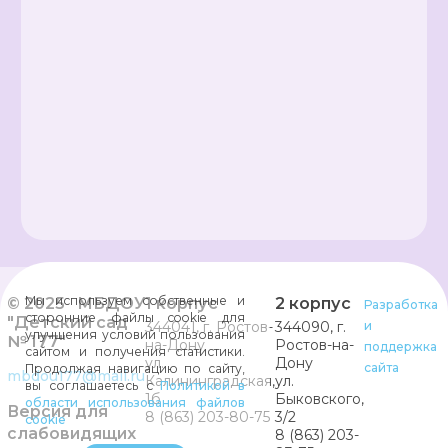
Мы используем собственные и
© 2025 МБДОУ
1 корпус
2 корпус
Разработка
сторонние файлы cookie для
"Детский сад
344041, г. Ростов-
344090, г.
и
улучшения условий пользования
№ 177"
на-Дону
Ростов-на-
поддержка
сайтом и получения статистики.
ул.
Дону
сайта
Продолжая навигацию по сайту,
mbdou177@mail.ru
Калининградская,
ул.
вы соглашаетесь с
Политикой в
1б
Быковского,
области использования файлов
Версия для
8 (863) 203-80-75
3/2
cookie
слабовидящих
8 (863) 203-